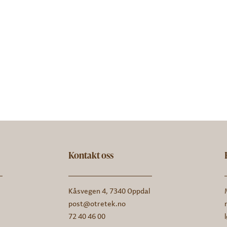
Kontakt oss
Kåsvegen 4, 7340 Oppdal
post@otretek.no
72 40 46 00