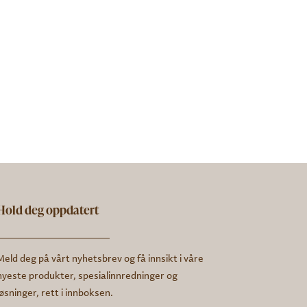
Hold deg oppdatert
Meld deg på vårt nyhetsbrev og få innsikt i våre
nyeste produkter, spesialinnredninger og
løsninger, rett i innboksen.