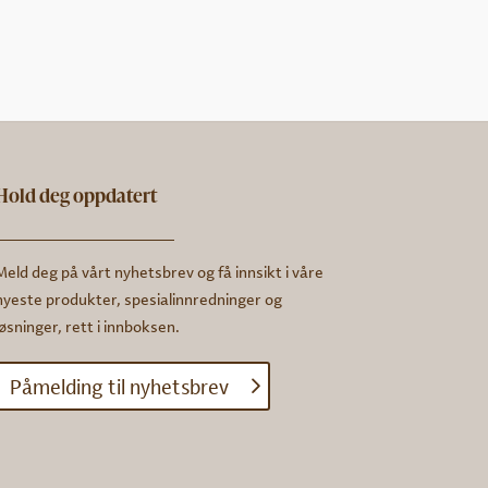
Hold deg oppdatert
Meld deg på vårt nyhetsbrev og få innsikt i våre
nyeste produkter, spesialinnredninger og
løsninger, rett i innboksen.
Påmelding til nyhetsbrev