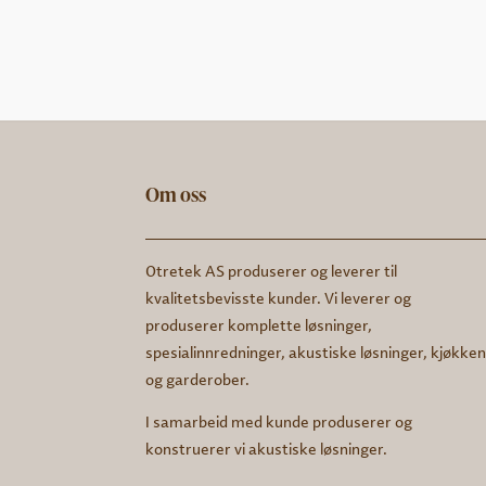
Om oss
Otretek AS produserer og leverer til
kvalitetsbevisste kunder. Vi leverer og
produserer komplette løsninger,
spesialinnredninger, akustiske løsninger, kjøkke
og garderober.
I samarbeid med kunde produserer og
konstruerer vi akustiske løsninger.