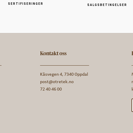
SERTIFISERINGER
SALGSBETINGELSER
Kontakt oss
Kåsvegen 4, 7340 Oppdal
post@otretek.no
72 40 46 00
n