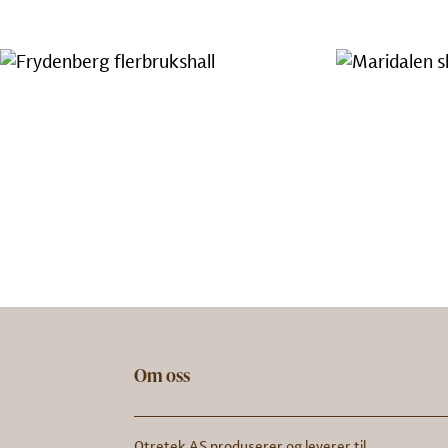
Om oss
Otretek AS produserer og leverer til