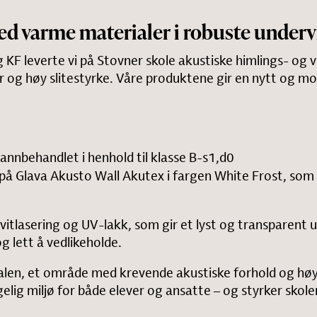
ed varme materialer i robuste underv
KF leverte vi på Stovner skole akustiske himlings- og
r og høy slitestyrke. Våre produktene gir en nytt og mo
brannbehandlet i henhold til klasse B-s1,d0
t på Glava Akusto Wall Akutex i fargen White Frost, som 
vitlasering og UV-lakk, som gir et lyst og transparent 
g lett å vedlikeholde.
salen, et område med krevende akustiske forhold og høy
agelig miljø for både elever og ansatte – og styrker sko